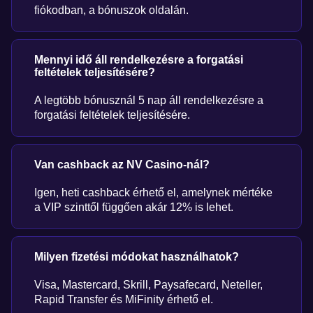
fiókodban, a bónuszok oldalán.
Mennyi idő áll rendelkezésre a forgatási
feltételek teljesítésére?
A legtöbb bónusznál 5 nap áll rendelkezésre a
forgatási feltételek teljesítésére.
Van cashback az NV Casino-nál?
Igen, heti cashback érhető el, amelynek mértéke
a VIP szinttől függően akár 12% is lehet.
Milyen fizetési módokat használhatok?
Visa, Mastercard, Skrill, Paysafecard, Neteller,
Rapid Transfer és MiFinity érhető el.