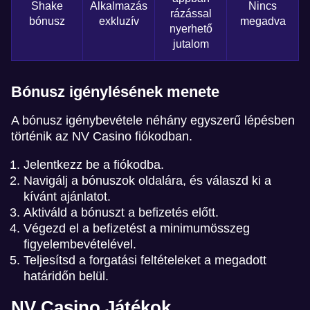
Shake
Alkalmazás
Nincs
rázással
bónusz
exkluzív
megadva
nyerhető
jutalom
Bónusz igénylésének menete
A bónusz igénybevétele néhány egyszerű lépésben
történik az NV Casino fiókodban.
Jelentkezz be a fiókodba.
Navigálj a bónuszok oldalára, és válaszd ki a
kívánt ajánlatot.
Aktiváld a bónuszt a befizetés előtt.
Végezd el a befizetést a minimumösszeg
figyelembevételével.
Teljesítsd a forgatási feltételeket a megadott
határidőn belül.
NV Casino Játékok