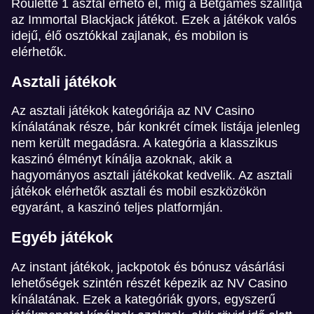
Roulette 1 asztal érhető el, míg a Betgames szállítja
az Immortal Blackjack játékot. Ezek a játékok valós
idejű, élő osztókkal zajlanak, és mobilon is
elérhetők.
Asztali játékok
Az asztali játékok kategóriája az NV Casino
kínálatának része, bár konkrét címek listája jelenleg
nem került megadásra. A kategória a klasszikus
kaszinó élményt kínálja azoknak, akik a
hagyományos asztali játékokat kedvelik. Az asztali
játékok elérhetők asztali és mobil eszközökön
egyaránt, a kaszinó teljes platformján.
Egyéb játékok
Az instant játékok, jackpotok és bónusz vásárlási
lehetőségek szintén részét képezik az NV Casino
kínálatának. Ezek a kategóriák gyors, egyszerű