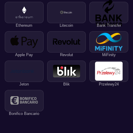
Shogun Skylord
Ethereum
Litecoin
Bank Transfer
Apple Pay
Revolut
MiFinity
Santa's Slay
Wild Cash
Sweet Bonanza 1000
Dragon Tiger
5 Lions Megaways™ 2
Jeton
Blik
Przelewy24
Bonifico Bancario