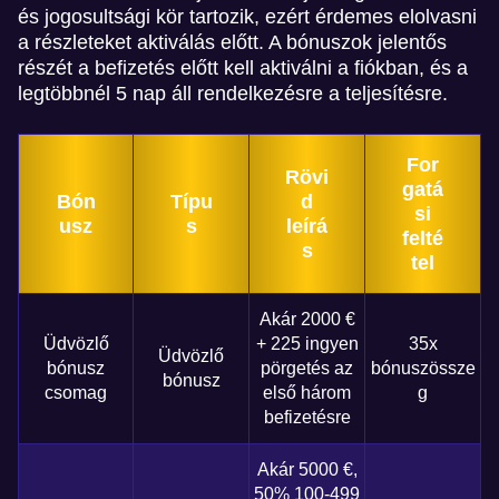
és jogosultsági kör tartozik, ezért érdemes elolvasni
a részleteket aktiválás előtt. A bónuszok jelentős
részét a befizetés előtt kell aktiválni a fiókban, és a
legtöbbnél 5 nap áll rendelkezésre a teljesítésre.
For
Rövi
gatá
Bón
Típu
d
si
usz
s
leírá
felté
s
tel
Akár 2000 €
Üdvözlő
+ 225 ingyen
35x
Üdvözlő
bónusz
pörgetés az
bónuszössze
bónusz
csomag
első három
g
befizetésre
Akár 5000 €,
50% 100-499