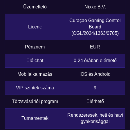
Üzemeltető
Nixxe B.V.
Curaçao Gaming Control
Licenc
Board
(OGL/2024/1363/0705)
Blackjack Lobby
Pénznem
EUR
Buccaneer Royale
Élő chat
0-24 órában elérhető
Le Bandit
Mobilalkalmazás
iOS és Android
Zeus vs Typhon
VIP szintek száma
9
Törzsvásárlói program
Elérhető
Rendszeresek, heti és havi
Turnamentek
gyakorisággal