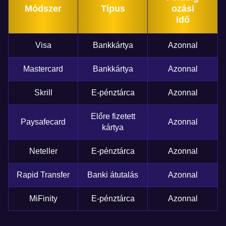
Módszer
Típus
ozási
idő
Visa
Bankkártya
Azonnal
Mastercard
Bankkártya
Azonnal
Skrill
E-pénztárca
Azonnal
Előre fizetett
Paysafecard
Azonnal
kártya
Neteller
E-pénztárca
Azonnal
Rapid Transfer
Banki átutalás
Azonnal
MiFinity
E-pénztárca
Azonnal