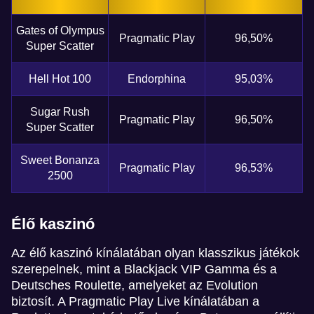
Gates of Olympus
Pragmatic Play
96,50%
Super Scatter
Hell Hot 100
Endorphina
95,03%
Sugar Rush
Pragmatic Play
96,50%
Super Scatter
Sweet Bonanza
Pragmatic Play
96,53%
2500
Élő kaszinó
Az élő kaszinó kínálatában olyan klasszikus játékok
szerepelnek, mint a Blackjack VIP Gamma és a
Deutsches Roulette, amelyeket az Evolution
biztosít. A Pragmatic Play Live kínálatában a