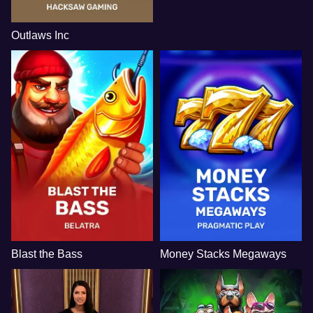
Outlaws Inc
Blast the Bass
Money Stacks Megaways